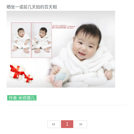
晒张一诺前几天拍的百天相
作者:米修娜儿
‹‹
1
››