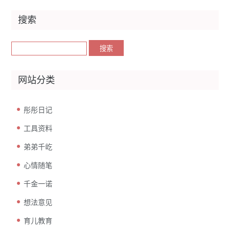
搜索
网站分类
彤彤日记
工具资料
弟弟千屹
心情随笔
千金一诺
想法意见
育儿教育