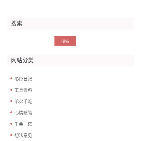
搜索
网站分类
彤彤日记
工具资料
弟弟千屹
心情随笔
千金一诺
想法意见