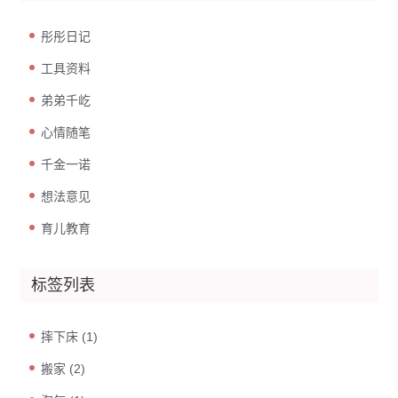
彤彤日记
工具资料
弟弟千屹
心情随笔
千金一诺
想法意见
育儿教育
标签列表
摔下床
(1)
搬家
(2)