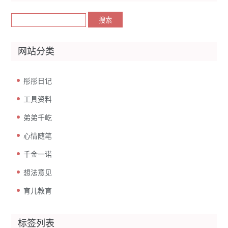
网站分类
彤彤日记
工具资料
弟弟千屹
心情随笔
千金一诺
想法意见
育儿教育
标签列表