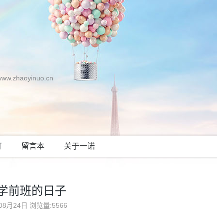
zhaoyinuo.cn
灯
留言本
关于一诺
学前班的日子
08月24日
浏览量:5566