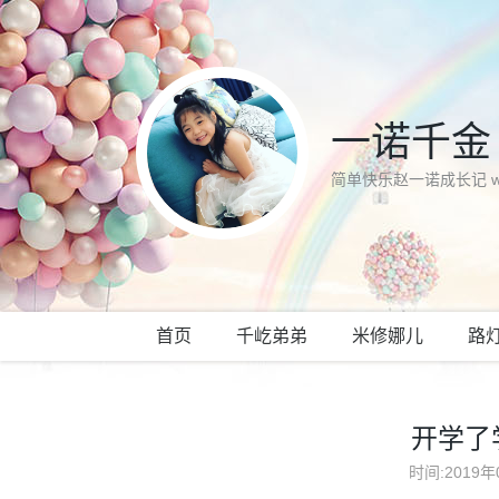
一诺千金
简单快乐赵一诺成长记 www.
首页
千屹弟弟
米修娜儿
路
开学了
时间:2019年