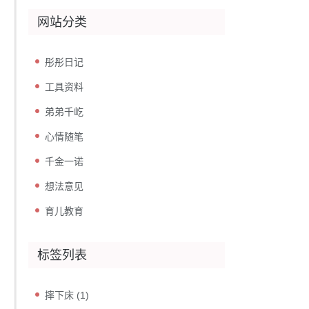
网站分类
彤彤日记
工具资料
弟弟千屹
心情随笔
千金一诺
想法意见
育儿教育
标签列表
摔下床
(1)