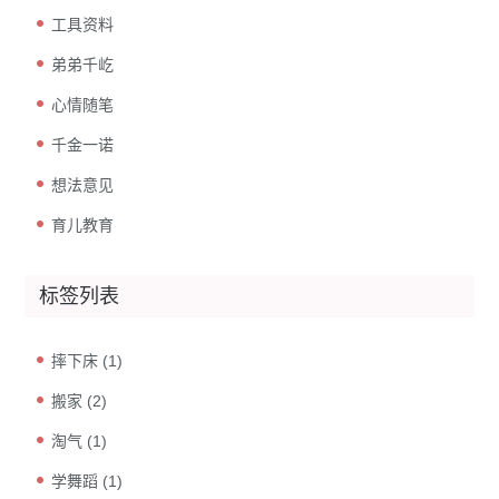
工具资料
弟弟千屹
心情随笔
千金一诺
想法意见
育儿教育
标签列表
摔下床
(1)
搬家
(2)
淘气
(1)
学舞蹈
(1)