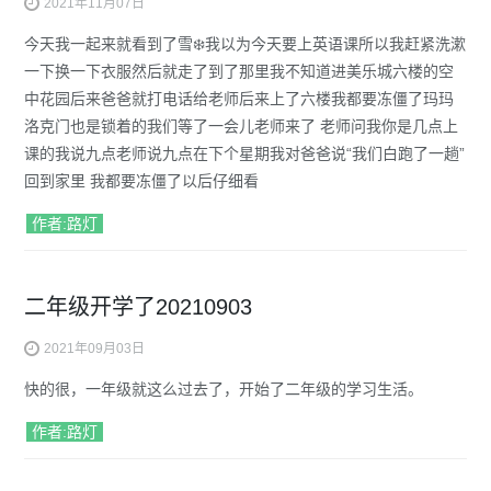
2021年11月07日
今天我一起来就看到了雪❄️我以为今天要上英语课所以我赶紧洗漱
一下换一下衣服然后就走了到了那里我不知道进美乐城六楼的空
中花园后来爸爸就打电话给老师后来上了六楼我都要冻僵了玛玛
洛克门也是锁着的我们等了一会儿老师来了 老师问我你是几点上
课的我说九点老师说九点在下个星期我对爸爸说“我们白跑了一趟”
回到家里 我都要冻僵了以后仔细看
作者:路灯
二年级开学了20210903
2021年09月03日
快的很，一年级就这么过去了，开始了二年级的学习生活。
作者:路灯