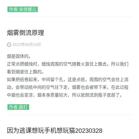
作者:米修娜儿
烟雾倒流原理
2023年04月14日
烟是固体的。
正常点燃蜡烛时，蜡烛周围的空气随着火苗往上飘去。所以我们
看到烟是往上飘的。
如果把纸卷起来，中间留个孔，这是点纸，周围的空气会往上流
动，会带动纸中间的空气往下走，烟雾也会被带下来，在此过程
中烟也会变凉，烟本身质量较大，所以就倒流到瓶子底部了。
作者:路灯
因为逃课想玩手机想玩猫20230328