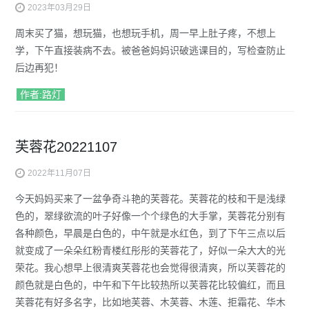
2023年03月29日
周末买了猫，想玩猫，也想玩手机，周一早上肚子疼，不想上
学，下午直接装病不去。被爸爸妈妈识破逃课目的，写检查防止
后边再犯！
作者:路灯
芙蓉花20221107
2022年11月07日
今天妈妈买来了一盆争奇斗艳的芙蓉花。芙蓉花的枝和干是浅绿
色的，翠绿欲流的叶子好像一个个绿色的大手掌，芙蓉花分别有
各种颜色，早晨是白色的，中午就是水红色，到了下午三点以后
就变成了一朵朵红粉青楼红彤彤的芙蓉花了，好似一朵大大的光
荣花。我心想早上很清爽芙蓉花也会觉得很清爽，所以芙蓉花的
颜色就是白色的，中午和下午比较热所以芙蓉花比较偏红，而且
芙蓉花有好多名字，比如地芙蓉、木芙蓉、木莲、拒霜花、华木