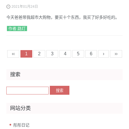
2021年01月24日
今天爸爸带我超市大购物，要买十个东西，我买了好多好吃的。
作者:路灯
‹‹
1
2
3
4
5
6
›
››
搜索
网站分类
彤彤日记