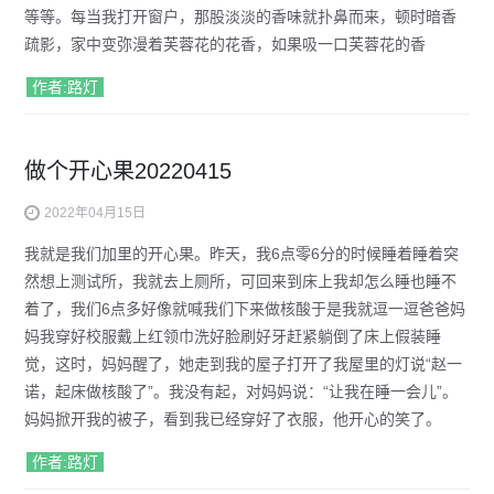
等等。每当我打开窗户，那股淡淡的香味就扑鼻而来，顿时暗香
疏影，家中变弥漫着芙蓉花的花香，如果吸一口芙蓉花的香
作者:路灯
做个开心果20220415
2022年04月15日
我就是我们加里的开心果。昨天，我6点零6分的时候睡着睡着突
然想上测试所，我就去上厕所，可回来到床上我却怎么睡也睡不
着了，我们6点多好像就喊我们下来做核酸于是我就逗一逗爸爸妈
妈我穿好校服戴上红领巾洗好脸刷好牙赶紧躺倒了床上假装睡
觉，这时，妈妈醒了，她走到我的屋子打开了我屋里的灯说“赵一
诺，起床做核酸了”。我没有起，对妈妈说：“让我在睡一会儿”。
妈妈掀开我的被子，看到我已经穿好了衣服，他开心的笑了。
作者:路灯