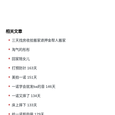
相关文章
三天找房收拾搬家退押金帮人搬家
淘气的彤彤
回家陪女儿
打预防针 163天
美拍一诺 151天
一诺学会就发ba的音 146天
一诺又摔了 134天
床上摔下 133天
给一诺剪指甲 129天