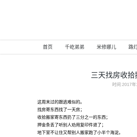
首页
千屹弟弟
米修娜儿
路
三天找房收拾
时间:2017年
这周末过的跟逃难似的。
找房寄东西找了一天房；
收拾搬家寄东西扔了三分之一的东西；
押金条丢了听别人劝用复印件退了；
地下室不让住又帮别人搬家跑了小半个海淀。