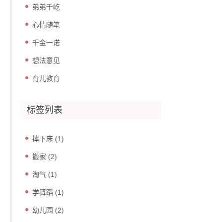
弟弟千屹
心情随笔
千金一诺
想法意见
育儿教育
标签列表
摔下床
(1)
搬家
(2)
淘气
(1)
学舞蹈
(1)
幼儿园
(2)