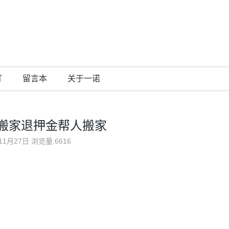
灯
留言本
关于一诺
搬家退押金帮人搬家
11月27日
浏览量:6616