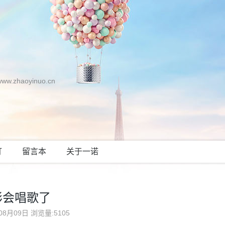
zhaoyinuo.cn
灯
留言本
关于一诺
彤会唱歌了
08月09日
浏览量:5105