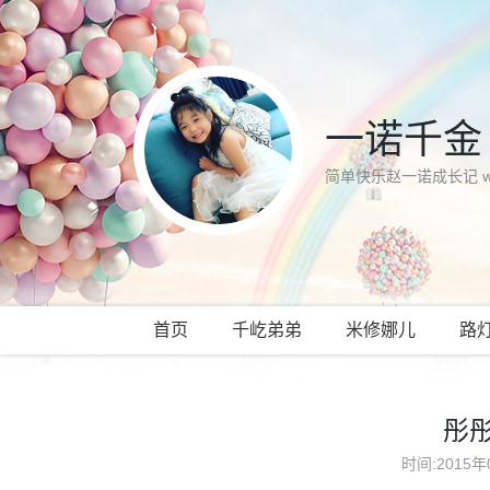
一诺千金
简单快乐赵一诺成长记 www.
首页
千屹弟弟
米修娜儿
路
彤
时间:2015年