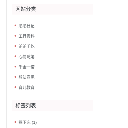
网站分类
彤彤日记
工具资料
弟弟千屹
心情随笔
千金一诺
想法意见
育儿教育
标签列表
摔下床
(1)