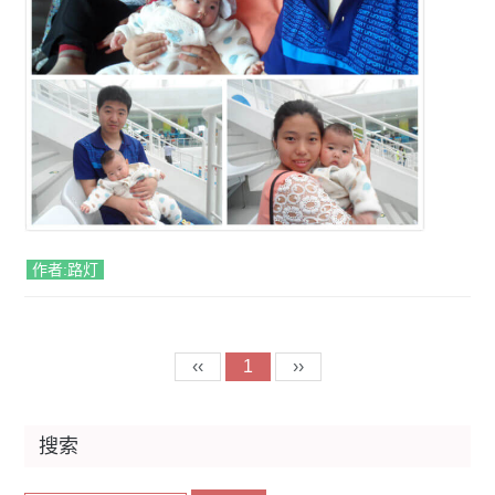
作者:路灯
‹‹
1
››
搜索