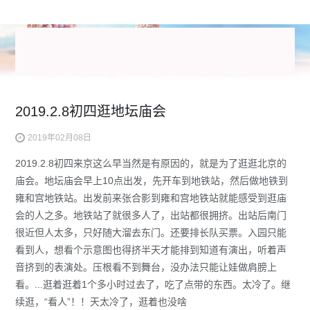
2019.2.8初四逛地坛庙会
2019年02月08日
2019.2.8初四来京这么早当然是有原因的，就是为了逛逛北京的
庙会。地坛庙会早上10点出发，先开车到地铁站，然后做地铁到
雍和宫地铁站。出发前来张合影到雍和宫地铁站就能感受到逛庙
会的人之多。地铁站了就很多人了，出站都很拥挤。出站后南门
很近但人太多，只好随大溜去东门。还要排长队买票。入园只能
看到人，想看个示意图也得挤半天才能排到知道有演出，听着声
音挤到的表演处。压根看不到舞台，没办法只能让娃做肩膀上
看。...逛着逛着1个多小时过去了，吃了点带的东西。太冷了。继
续逛，“看人”！！天太冷了，逛着也没啥