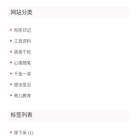
网站分类
彤彤日记
工具资料
弟弟千屹
心情随笔
千金一诺
想法意见
育儿教育
标签列表
摔下床
(1)