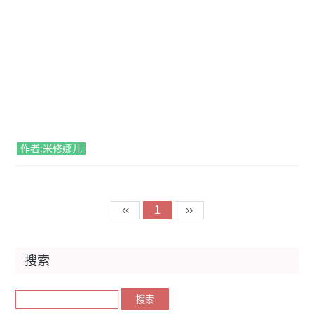
作者:米修娜儿
‹‹
1
››
搜索