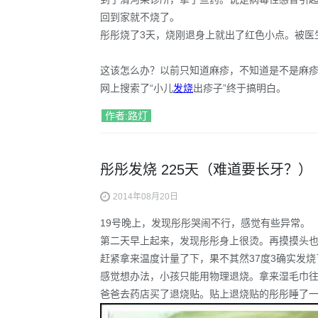
回到家就不烧了。
彤彤烧了3天，烧刚退身上就出了红色小点。被医
这该怎么办？以前只知道麻疹，不知道是不是麻
网上搜索了“
小儿
发烧
出疹子
”终于搞明白。
作者:路灯
彤彤发烧 225天（难道要长牙？）
2014年08月20日
19号晚上，发现彤彤哭闹不行，感觉有些异常。
第二天早上起来，发现彤彤身上很烫。再摸摸头
赶紧拿来温度计量了下，果不其然37度3确实发烧
感觉想办法，小孩只能用物理退烧。拿来湿毛巾
爸爸去药店买了退烧贴。贴上退烧贴的彤彤睡了