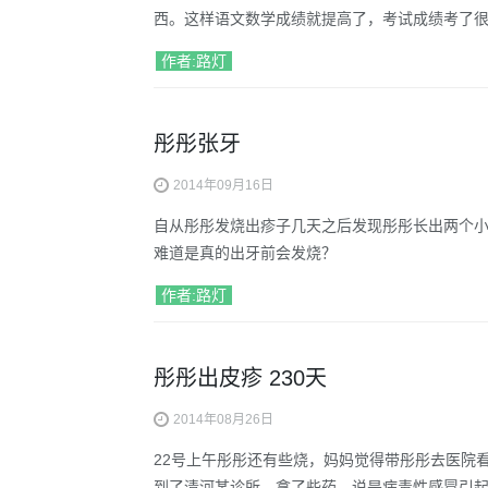
西。这样语文数学成绩就提高了，考试成绩考了
作者:路灯
彤彤张牙
2014年09月16日
自从彤彤发烧出疹子几天之后发现彤彤长出两个
难道是真的出牙前会发烧？
作者:路灯
彤彤出皮疹 230天
2014年08月26日
22号上午彤彤还有些烧，妈妈觉得带彤彤去医院
到了清河某诊所，拿了些药。说是病毒性感冒引