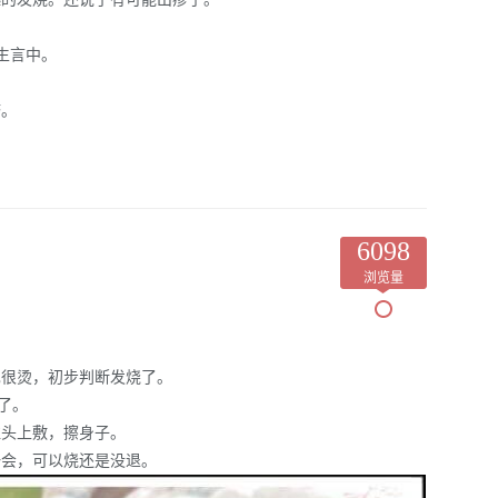
生言中。
疹。
6098
浏览量
也很烫，初步判断发烧了。
了。
往头上敷，擦身子。
一会，可以烧还是没退。