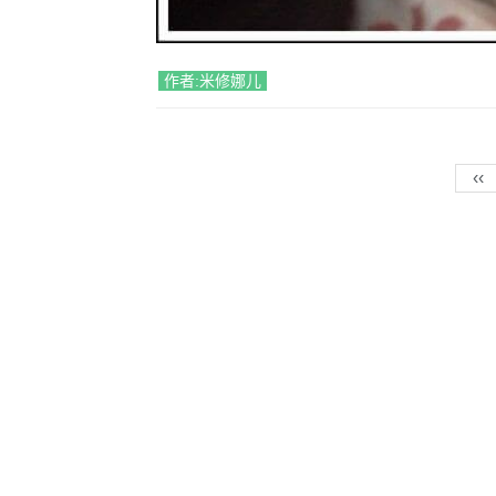
作者:米修娜儿
‹‹