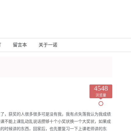
灯
留言本
关于一诺
4548
浏览量
状了，获奖的人很多很多可是没有我，我有点失落我认为我成绩
听课不能上课乱动乱说话攒够十个小奖状换一个大奖状，如果成
课的时候讲的东西，回家后，也先要复习一下上课老师讲的东