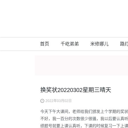
首页
千屹弟弟
米修娜儿
路
换奖状20220302星期三晴天
2022年03月02日
今天下午大课间，老师给我们颁发上个学期的奖
不好，我一百分的次数很少很骚，我以后要认真
绩题号就要上课认真听，下课的时候复习一下上