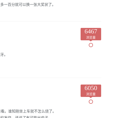
很多一百分就可以换一张大奖状了。
6467
浏览量
小牙。
6050
浏览量
看看。谁知刚坐上车就不怎么烧了。
起的发烧。还说了有可能出疹子。