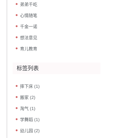
弟弟千屹
心情随笔
千金一诺
想法意见
育儿教育
标签列表
摔下床
(1)
搬家
(2)
淘气
(1)
学舞蹈
(1)
幼儿园
(2)